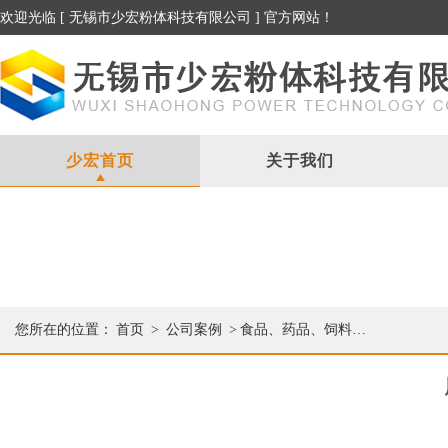
欢迎光临 [ 无锡市少宏粉体科技有限公司 ] 官方网站！
少宏首页
关于我们
您所在的位置：
首页
>
公司案例
>
食品、药品、饲料行业